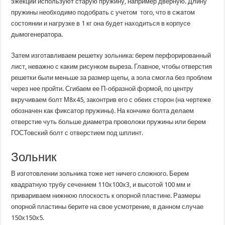
эжекции используют старую пружину, например дверную. Длину
пружины необходимо подобрать с учетом того, что в сжатом
состоянии и нагрузке в 1 кг она будет находиться в корпусе
дымогенератора.
Затем изготавливаем решетку зольника: берем перфорированный
лист, неважно с каким рисунком выреза. Главное, чтобы отверстия
решетки были меньше за размер щепы, а зола смогла без проблем
через нее пройти. Сгибаем ее П-образной формой, по центру
вкручиваем болт М8х45, законтрив его с обеих сторон (на чертеже
обозначен как фиксатор пружины). На кончике болта делаем
отверстие чуть больше диаметра проволоки пружины или берем
ГОСТовский болт с отверстием под шплинт.
Зольник
В изготовлении зольника тоже нет ничего сложного. Берем
квадратную трубу сечением 110х100х3, и высотой 100 мм и
привариваем нижнюю плоскость к опорной пластине. Размеры
опорной пластины берите на свое усмотрение, в данном случае
150х150х5.