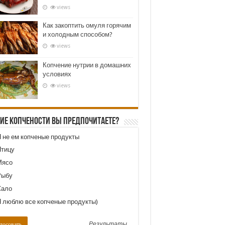
views
Как закоптить омуля горячим
и холодным способом?
views
Копчение нутрии в домашних
условиях
views
кие копчености Вы предпочитаете?
 не ем копченые продукты
тицу
ясо
ыбу
ало
 люблю все копченые продукты)
Результаты