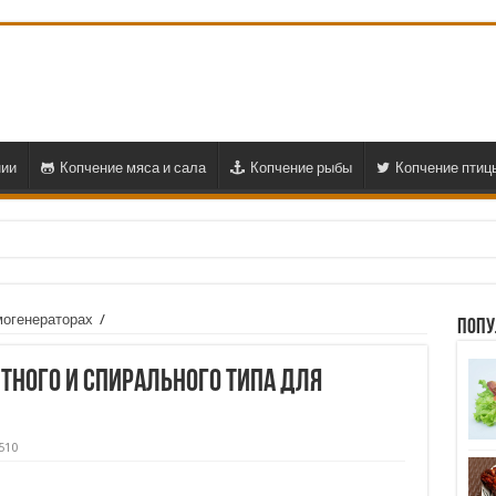
нии
Копчение мяса и сала
Копчение рыбы
Копчение птиц
огенераторах
/
Попу
ного и спирального типа для
510