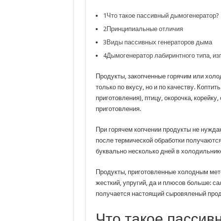
1
Что такое пассивный дымогенератор?
2
Принципиальные отличия
3
Виды пассивных генераторов дыма
4
Дымогенератор лабиринтного типа, из
Продукты, закопченные горячим или холо
только по вкусу, но и по качеству. Копти
приготовления), птицу, окорочка, корейку,
приготовления.
При горячем копчении продукты не нуждаю
после термической обработки получаются 
буквально несколько дней в холодильник
Продукты, приготовленные холодным мето
жесткий, упругий, да и плюсов больше: са
получается настоящий сыровяленый прод
Что такое пасси