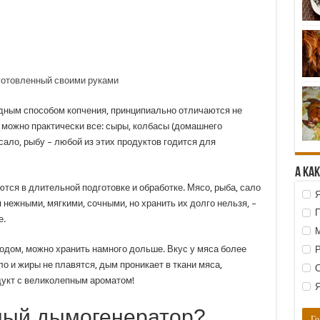
готовленный своими руками
дным способом копчения, принципиально отличаются не
ть можно практически все: сыры, колбасы (домашнего
 сало, рыбу – любой из этих продуктов годится для
А ка
тся в длительной подготовке и обработке. Мясо, рыба, сало
Я
нежными, мягкими, сочными, но хранить их долго нельзя, –
П
е.
М
дом, можно хранить намного дольше. Вкус у мяса более
Р
ло и жиры не плавятся, дым проникает в ткани мяса,
С
укт с великолепным ароматом!
Я
вный дымогенератор?