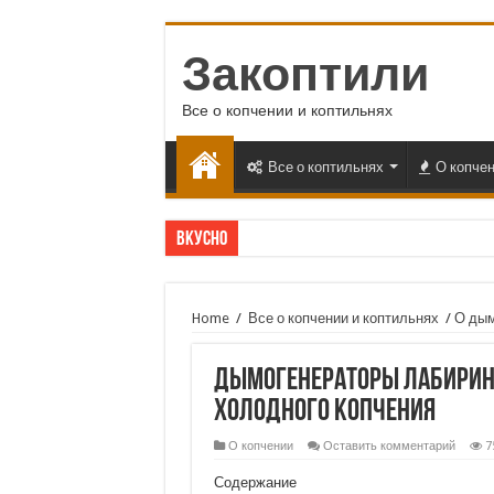
Закоптили
Все о копчении и коптильнях
Все о коптильнях
О копче
Вкусно
Home
/
Все о копчении и коптильнях
/
О дым
Дымогенераторы лабиринт
холодного копчения
О копчении
Оставить комментарий
7
Содержание