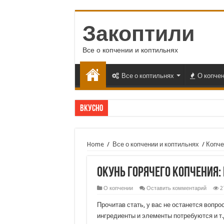
Закоптили
Все о копчении и коптильнях
Все о коптильнях
О копче
Вкусно
Home
/
Все о копчении и коптильнях
/
Копче
Окунь горячего копчения
О копчении
Оставить комментарий
2
Прочитав стать, у вас не останется вопрос
ингредиенты и элементы потребуются и т