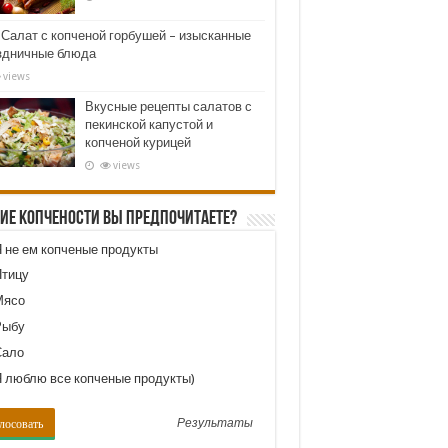
Салат с копченой горбушей – изысканные
здничные блюда
views
Вкусные рецепты салатов с
пекинской капустой и
копченой курицей
views
кие копчености Вы предпочитаете?
 не ем копченые продукты
тицу
ясо
ыбу
ало
 люблю все копченые продукты)
Результаты