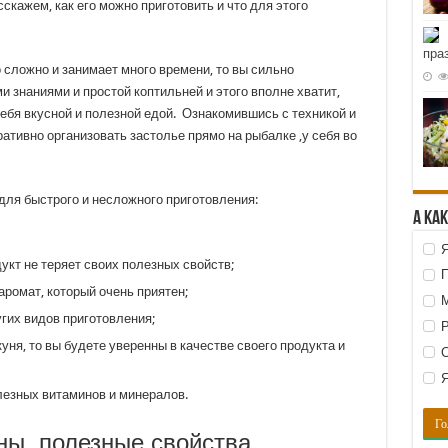
скажем, как его можно приготовить и что для этого
пра
о сложно и занимает много времени, то вы сильно
 знаниями и простой коптильней и этого вполне хватит,
ебя вкусной и полезной едой. Ознакомившись с техникой и
ативно организовать застолье прямо на рыбалке ,у себя во
для быстрого и несложного приготовления:
А ка
Я
укт не теряет своих полезных свойств;
П
ромат, который очень приятен;
М
гих видов приготовления;
Р
ня, то вы будете уверенны в качестве своего продукта и
С
Я
езных витаминов и минералов.
ны, полезные свойства