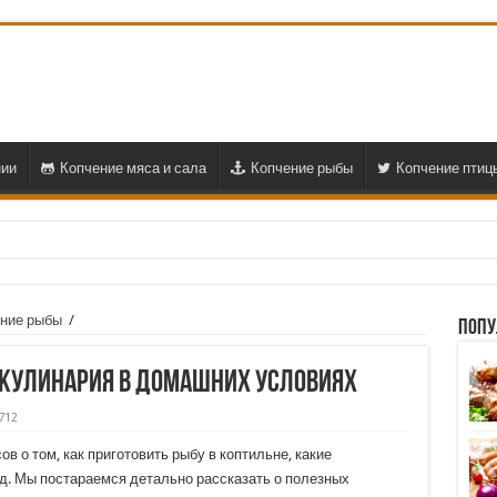
нии
Копчение мяса и сала
Копчение рыбы
Копчение птиц
ние рыбы
/
Попу
: кулинария в домашних условиях
712
ов о том, как приготовить рыбу в коптильне, какие
.д. Мы постараемся детально рассказать о полезных