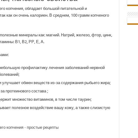
его копчения, обладает большой питательной и
ак как он очень калориен. В среднем, 100 грамм копченого
полезные минералы как: магний. Натрий, железо, фтор, цинк,
мины: В1, В2, РР, Е, А.
вами:
 небольшую профилактику лечения заболеваний нервной
болеваний;
и улучшает обмен веществ из-за содержания рыбьего жира;
за протеинового состава ;
одержит множество витаминов, в том числе таурин;
зывает полезное воздействие вашу кожу, а также слизистую
его копчения - простые рецепты