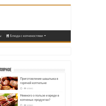
ы
Блюда с копченостями
лярное
Приготовление шашлыка в
горячей коптильне
views
Немного о пользе и вреде в
копченых продуктах?
views