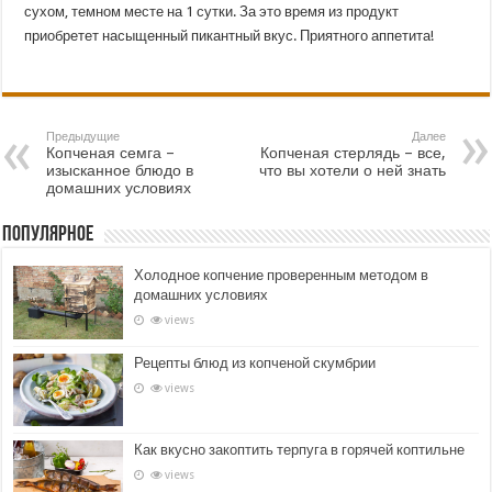
сухом, темном месте на 1 сутки. За это время из продукт
приобретет насыщенный пикантный вкус. Приятного аппетита!
Предыдущие
Далее
Копченая семга –
Копченая стерлядь – все,
изысканное блюдо в
что вы хотели о ней знать
домашних условиях
Популярное
Холодное копчение проверенным методом в
домашних условиях
views
Рецепты блюд из копченой скумбрии
views
Как вкусно закоптить терпуга в горячей коптильне
views