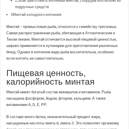
2.2Как приготовить копченый минтай, соорудив коптильню из
подручных средств
3Минтай холодного копчения
Минтай – промысловая рыба, относится к семейству тресковых.
Самая распространенная рыба, обитающая в Атлантическом и
Тихом океане. Минтай отличается высокой пищевой ценностью,
широко применяется в кулинарии для приготовления различных
блюд. Однако в копченом виде рыба восхитительна, особенно
если коптить ее самостоятельно.
Пищевая ценность,
калорийность минтая
Минтай имеет богатый состав минералов и витаминов. Рыба
насыщена фосфором, йодом, фтором, кальцием. А также
витаминами А, D, Е, РР.
В составе много белка, незначительный процент жира,
насыщенные кислоты омега-6, омега-3. Это позволяет организму