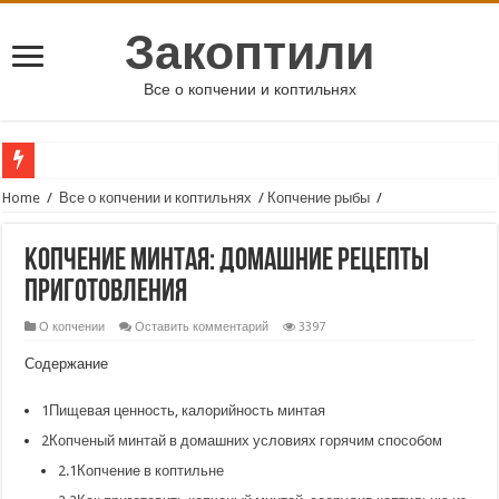
Закоптили
Все о копчении и коптильнях
Home
/
Все о копчении и коптильнях
/
Копчение рыбы
/
Копчение минтая: домашние рецепты
приготовления
О копчении
Оставить комментарий
3397
Содержание
1Пищевая ценность, калорийность минтая
2Копченый минтай в домашних условиях горячим способом
2.1Копчение в коптильне