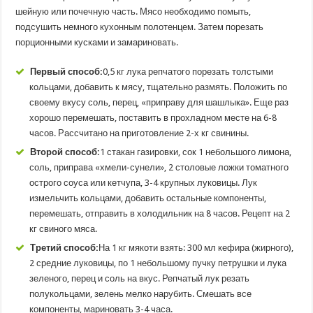
шейную или почечную часть. Мясо необходимо помыть,
подсушить немного кухонным полотенцем. Затем порезать
порционными кусками и замариновать.
Первый способ:
0,5 кг лука репчатого порезать толстыми
кольцами, добавить к мясу, тщательно размять. Положить по
своему вкусу соль, перец, «приправу для шашлыка». Еще раз
хорошо перемешать, поставить в прохладном месте на 6-8
часов. Рассчитано на приготовление 2-х кг свинины.
Второй способ:
1 стакан газировки, сок 1 небольшого лимона,
соль, приправа «хмели-сунели», 2 столовые ложки томатного
острого соуса или кетчупа, 3-4 крупных луковицы. Лук
измельчить кольцами, добавить остальные компоненты,
перемешать, отправить в холодильник на 8 часов. Рецепт на 2
кг свиного мяса.
Третий способ:
На 1 кг мякоти взять: 300 мл кефира (жирного),
2 средние луковицы, по 1 небольшому пучку петрушки и лука
зеленого, перец и соль на вкус. Репчатый лук резать
полукольцами, зелень мелко нарубить. Смешать все
компоненты, мариновать 3-4 часа.